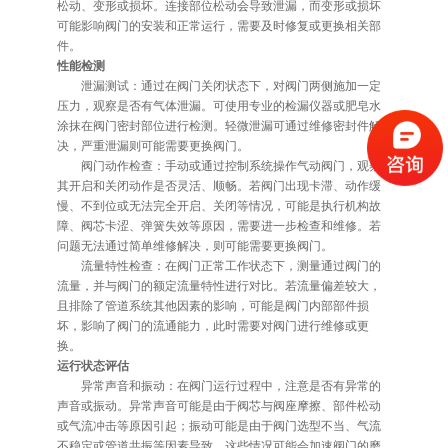
松动、变形或损坏。连接部位松动会导致泄漏，而变形或损坏
可能影响阀门的安装和正常运行，需要及时修复或更换相关部
件。
性能检测
泄漏测试：通过在阀门关闭状态下，对阀门两侧施加一定
压力，观察是否有气体泄漏。可使用专业的检漏仪器或肥皂水
涂抹在阀门密封部位进行检测。轻微泄漏可通过维修密封件解
决，严重泄漏则可能需要更换阀门。
阀门动作检查：手动或通过控制系统操作气动阀门，观察
其开启和关闭动作是否灵活、顺畅。若阀门出现卡滞、动作缓
慢、不到位或无法完全开启、关闭等情况，可能是执行机构故
障、阀芯卡涩、弹簧失效等原因，需要进一步检查和维修。若
问题无法通过简单维修解决，则可能需要更换阀门。
流量特性检查：在阀门正常工作状态下，测量通过阀门的
流量，并与阀门的额定流量特性进行对比。若流量偏差较大，
且排除了管道系统其他因素的影响，可能是阀门内部部件损
坏，影响了阀门的流通能力，此时需要对阀门进行维修或更
换。
运行状态评估
异常声音和振动：在阀门运行过程中，注意是否有异常的
声音或振动。异常声音可能是由于阀芯与阀座摩擦、部件松动
或气流冲击等原因引起；振动可能是由于阀门选型不当、气流
不稳定或管道共振等因素导致。这些情况可能会加速阀门的磨