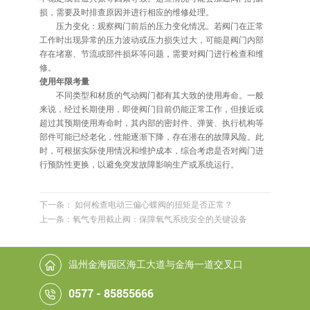
损，需要及时排查原因并进行相应的维修处理。
压力变化：观察阀门前后的压力变化情况。若阀门在正常
工作时出现异常的压力波动或压力损失过大，可能是阀门内部
存在堵塞、节流或部件损坏等问题，需要对阀门进行检查和维
修。
使用年限考量
不同类型和材质的气动阀门都有其大致的使用寿命。一般
来说，经过长期使用，即使阀门目前仍能正常工作，但接近或
超过其预期使用寿命时，其内部的密封件、弹簧、执行机构等
部件可能已经老化，性能逐渐下降，存在潜在的故障风险。此
时，可根据实际使用情况和维护成本，综合考虑是否对阀门进
行预防性更换，以避免突发故障影响生产或系统运行。
下一条： 如何检查电动三偏心蝶阀的扭矩是否正常？
上一条：氧气专用截止阀：保障氧气系统安全的关键设备
温州金海园区海工大道与金海一道交叉口
0577 - 85855666