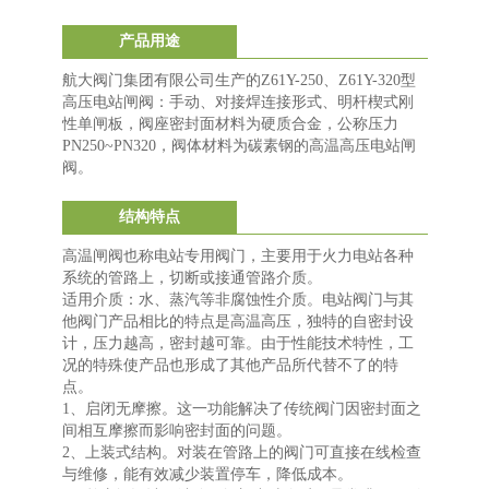
产品用途
航大阀门集团有限公司生产的Z61Y-250、Z61Y-320型
高压电站闸阀：手动、对接焊连接形式、明杆楔式刚
性单闸板，阀座密封面材料为硬质合金，公称压力
PN250~PN320，阀体材料为碳素钢的高温高压电站闸
阀。
结构特点
高温闸阀也称电站专用阀门，主要用于火力电站各种
系统的管路上，切断或接通管路介质。
适用介质：水、蒸汽等非腐蚀性介质。电站阀门与其
他阀门产品相比的特点是高温高压，独特的自密封设
计，压力越高，密封越可靠。由于性能技术特性，工
况的特殊使产品也形成了其他产品所代替不了的特
点。
1、启闭无摩擦。这一功能解决了传统阀门因密封面之
间相互摩擦而影响密封面的问题。
2、上装式结构。对装在管路上的阀门可直接在线检查
与维修，能有效减少装置停车，降低成本。