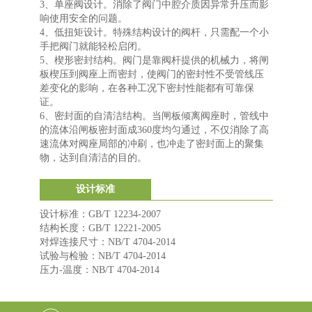
3、单座阀设计。消除了阀门中腔介质因异常升压而影
响使用安全的问题。
4、低扭矩设计。特殊结构设计的阀杆，只需配一个小
手把阀门就能轻松启闭。
5、楔形密封结构。阀门是靠阀杆提供的机械力，将闸
板楔压到阀座上而密封，使阀门的密封性不受管线压
差变化的影响，在各种工况下密封性能都有可靠保
证。
6、密封面的自清洁结构。当闸板倾离阀座时，管线中
的流体沿闸板密封面成360度均匀通过，不仅消除了高
速流体对阀座局部的冲刷，也冲走了密封面上的聚集
物，达到自清洁的目的。
设计标准
设计标准：GB/T 12234-2007
结构长度：GB/T 12221-2005
对焊连接尺寸：NB/T 4704-2014
试验与检验：NB/T 4704-2014
压力-温度：NB/T 4704-2014