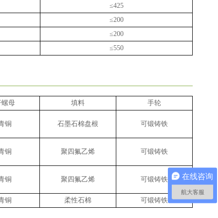
≤
425
≤
200
≤
200
≤
550
杆螺母
填料
手轮
青铜
石墨石棉盘根
可锻铸铁
青铜
聚四氟乙烯
可锻铸铁
在线咨询
青铜
聚四氟乙烯
可锻铸铁
航大客服
青铜
柔性石棉
可锻铸铁