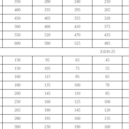
350
280
240
210
400
335
295
265
450
405
355
320
500
460
410
375
550
520
470
435
600
580
525
485
Z41H-25
130
95
65
45
150
105
75
55
160
115
85
65
180
135
100
78
200
145
110
85
250
160
125
100
265
180
145
120
280
195
160
135
300
230
190
160