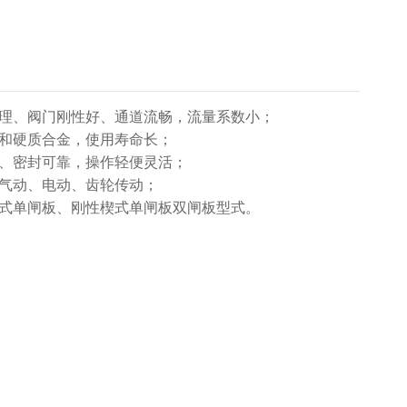
合理、阀门刚性好、通道流畅，流量系数小；
钢和硬质合金，使用寿命长；
料、密封可靠，操作轻便灵活；
、气动、电动、齿轮传动；
楔式单闸板、刚性楔式单闸板双闸板型式。