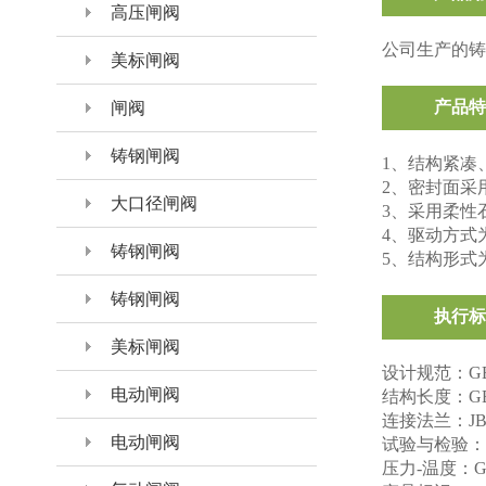
高压闸阀
公司生产的铸
美标闸阀
产品特
闸阀
铸钢闸阀
1、结构紧凑
2、密封面采
大口径闸阀
3、采用柔性
4、驱动方式
铸钢闸阀
5、结构形式
铸钢闸阀
执行标
美标闸阀
设计规范：GB/
电动闸阀
结构长度：GB/
连接法兰：JB/T
电动闸阀
试验与检验：JB
压力-温度：GB/