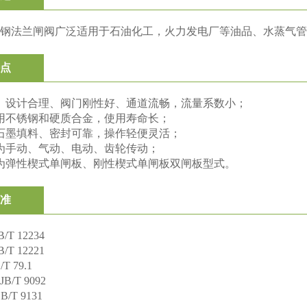
钢法兰闸阀广泛适用于石油化工，火力发电厂等油品、水蒸气管
点
、设计合理、阀门刚性好、通道流畅，流量系数小；
用不锈钢和硬质合金，使用寿命长；
石墨填料、密封可靠，操作轻便灵活；
为手动、气动、电动、齿轮传动；
为弹性楔式单闸板、刚性楔式单闸板双闸板型式。
准
T 12234
T 12221
 79.1
/T 9092
T 9131