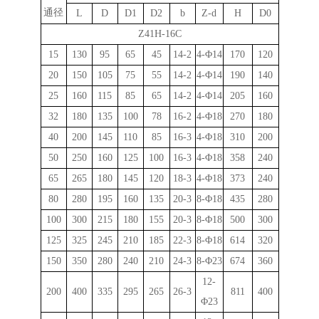
通径
L
D
D1
D2
b
Z-d
H
D0
Z41H-16C
15
130
95
65
45
14-2
4-
Φ
14
170
120
20
150
105
75
55
14-2
4-
Φ
14
190
140
25
160
115
85
65
14-2
4-
Φ
14
205
160
32
180
135
100
78
16-2
4-
Φ
18
270
180
40
200
145
110
85
16-3
4-
Φ
18
310
200
50
250
160
125
100
16-3
4-
Φ
18
358
240
65
265
180
145
120
18-3
4-
Φ
18
373
240
80
280
195
160
135
20-3
8-
Φ
18
435
280
100
300
215
180
155
20-3
8-
Φ
18
500
300
125
325
245
210
185
22-3
8-
Φ
18
614
320
150
350
280
240
210
24-3
8-
Φ
23
674
360
12-
200
400
335
295
265
26-3
811
400
Φ
23