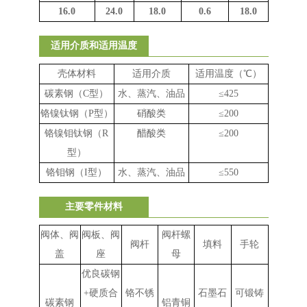
16.0
24.0
18.0
0.6
18.0
适用介质和适用温度
壳体材料
适用介质
适用温度（℃）
碳素钢（
C
型）
水、蒸汽、油品
≤
425
铬镍钛钢（
P
型）
硝酸类
≤
200
铬镍钼钛钢（
R
醋酸类
≤
200
型）
铬钼钢（
I
型）
水、蒸汽、油品
≤
550
主要零件材料
阀体、阀
阀板、阀
阀杆螺
阀杆
填料
手轮
盖
座
母
优良碳钢
+
硬质合
铬不锈
石墨石
可锻铸
碳素钢
铝青铜